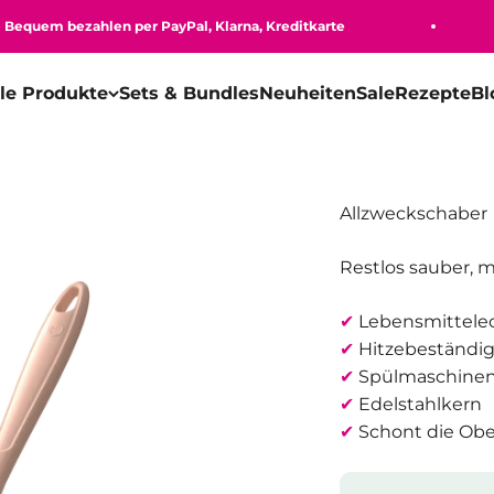
uem bezahlen per PayPal, Klarna, Kreditkarte
lle Produkte
Sets & Bundles
Neuheiten
Sale
Rezepte
Bl
Allzweckschaber
Restlos sauber, m
✔
Lebensmittelech
✔
Hitzebeständig
✔
Spülmaschinen
✔
Edelstahlkern
✔
Schont die Obe