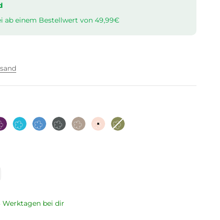
d
i ab einem Bestellwert von 49,99€
rsand
Lila
Türkis
Hellblau
Anthrazit
Taupe
Altrosa
Olive
 3 Werktagen bei dir