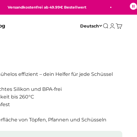
Versandkostenfrei ab 49.99€ Bestellwert
Beque
og
Deutsch
Suche
Anmelden
Warenko
ühelos effizient – dein Helfer für jede Schüssel
tes Silikon und BPA-frei
keit bis 260°C
fest
rfläche von Töpfen, Pfannen und Schüsseln