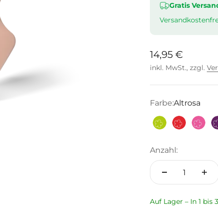
Gratis Versan
Versandkostenfre
Angebot
14,95 €
inkl. MwSt., zzgl.
Ve
Farbe:
Altrosa
Limette
Rot
Pink
Anzahl:
Auf Lager – In 1 bis