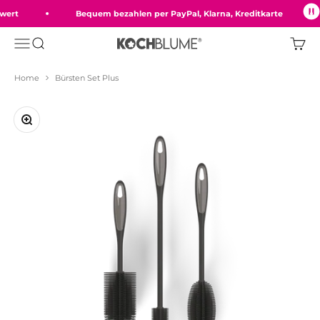
Zum Inhalt springen
ert
Bequem bezahlen per PayPal, Klarna, Kreditkarte
Menü
Suche
Ware
Kochblume GmbH
Home
Bürsten Set Plus
Bild vergrößern