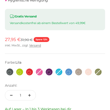
✔
Hygienische Reinigung
Gratis Versand
Versandkostenfrei ab einem Bestellwert von 49,99€
Angebot
27,95 €
Regulärer Preis
31,90 €
Spare 12%
inkl. MwSt., zzgl.
Versand
Farbe:
Lila
Anthrazit
Limette
Rot
Pink
Lila
Türkis
Hellblau
Taupe
Altrosa
Olive
Anzahl:
Auf Lager – In 1 bis 3 Werktagen bei dir