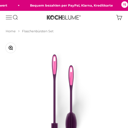
Zum Inhalt springen
ert
Bequem bezahlen per PayPal, Klarna, Kreditkarte
Menü
Suche
Ware
Kochblume GmbH
Home
Flaschenbürsten Set
Bild vergrößern