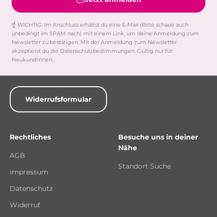
☝️ WICHTIG: Im Anschluss erhältst du eine E-Mail (Bitte schaue auch
unbedingt im SPAM nach) mit einem Link, um deine Anmeldung zum
Newsletter zu bestätigen. Mit der Anmeldung zum Newsletter
akzeptierst du die Datenschutzbestimmungen. Gültig nur für
Neukund:innen.
Widerrufsformular
Rechtliches
Besuche uns in deiner
Nähe
AGB
Standort Suche
Impressum
Datenschutz
Widerruf