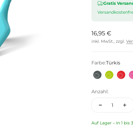
Gratis Versan
Versandkostenfre
Angebot
16,95 €
inkl. MwSt., zzgl.
Ve
Farbe:
Türkis
Anthrazit
Limette
Rot
Anzahl:
Auf Lager – In 1 bis