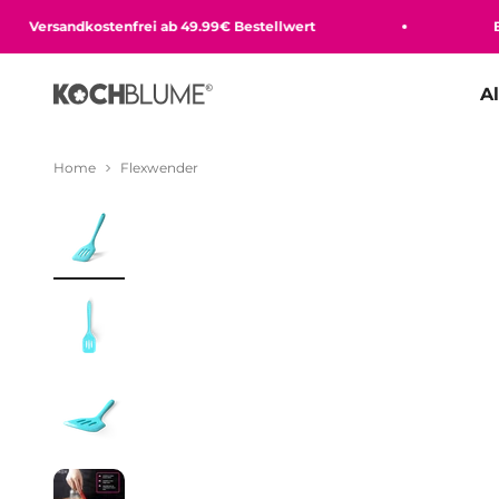
Zum Inhalt springen
Versandkostenfrei ab 49.99€ Bestellwert
Beque
A
Kochblume GmbH
Home
Flexwender