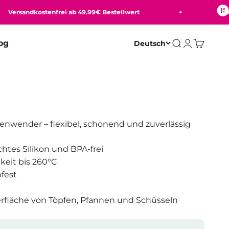
rsandkostenfrei ab 49.99€ Bestellwert
Bequem
og
Deutsch
Suche
Anmelden
Warenko
nenwender – flexibel, schonend und zuverlässig
tes Silikon und BPA-frei
keit bis 260°C
fest
rfläche von Töpfen, Pfannen und Schüsseln