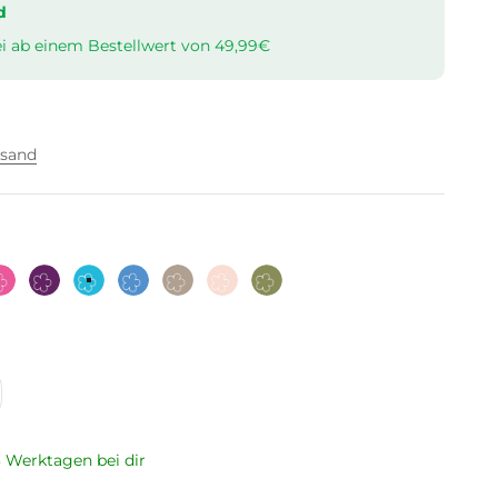
d
i ab einem Bestellwert von 49,99€
rsand
Pink
Lila
Türkis
Hellblau
Taupe
Altrosa
Olive
 3 Werktagen bei dir