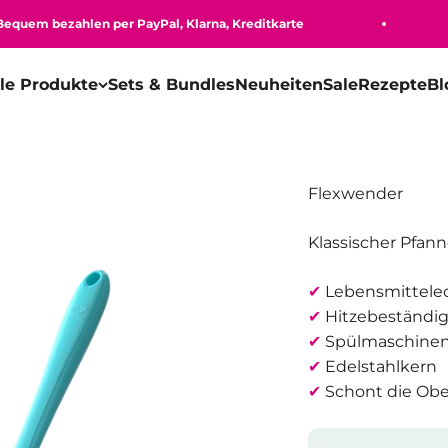
m bezahlen per PayPal, Klarna, Kreditkarte
Ve
lle Produkte
Sets & Bundles
Neuheiten
Sale
Rezepte
Bl
Flexwender
Klassischer Pfan
✔
Lebensmittelech
✔
Hitzebeständig
✔
Spülmaschinen
✔
Edelstahlkern
✔
Schont die Obe