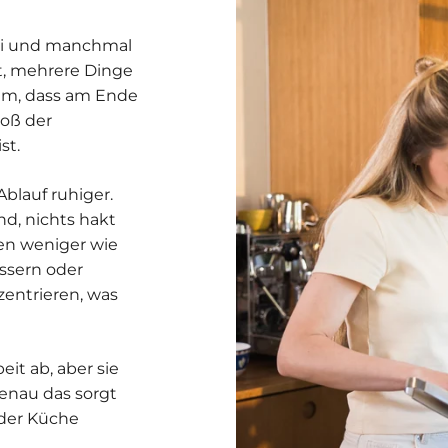
bei und manchmal
it, mehrere Dinge
dem, dass am Ende
roß der
st.
Ablauf ruhiger.
d, nichts hakt
hen weniger wie
ssern oder
zentrieren, was
it ab, aber sie
enau das sorgt
 der Küche