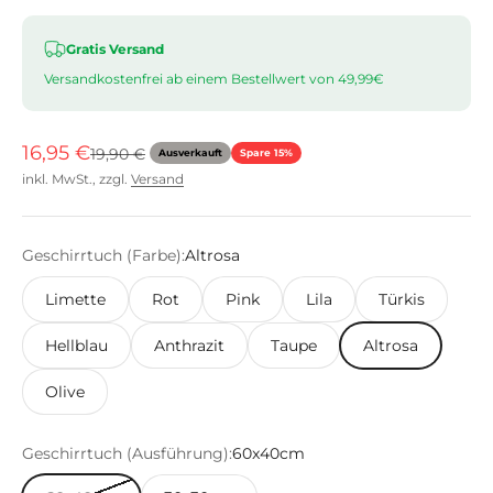
Gratis Versand
Versandkostenfrei ab einem Bestellwert von 49,99€
Angebot
16,95 €
Regulärer Preis
19,90 €
Ausverkauft
Spare 15%
inkl. MwSt., zzgl.
Versand
Geschirrtuch (Farbe):
Altrosa
Limette
Rot
Pink
Lila
Türkis
Hellblau
Anthrazit
Taupe
Altrosa
Olive
Geschirrtuch (Ausführung):
60x40cm