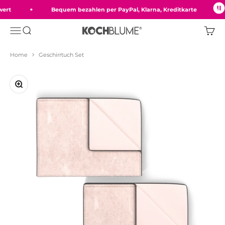
Zum Inhalt springen
rt
Bequem bezahlen per PayPal, Klarna, Kreditkarte
Menü
Suche
Ware
Kochblume GmbH
Home
Geschirrtuch Set
Bild vergrößern