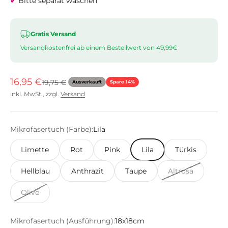
✔
Bitte separat waschen
Gratis Versand
Versandkostenfrei ab einem Bestellwert von 49,99€
Angebot
16,95 €
Regulärer Preis
19,75 €
Ausverkauft
Spare 14%
inkl. MwSt., zzgl.
Versand
Mikrofasertuch (Farbe):
Lila
Limette
Rot
Pink
Lila
Türkis
Hellblau
Anthrazit
Taupe
Altrosa
Olive
Mikrofasertuch (Ausführung):
18x18cm