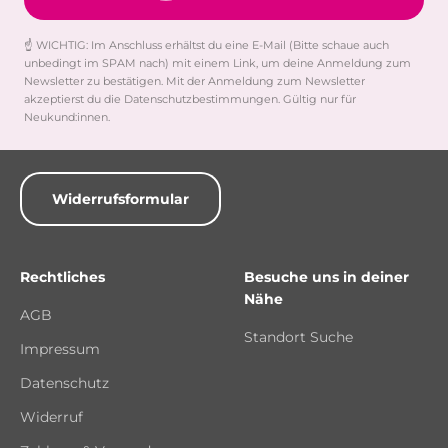
☝️ WICHTIG: Im Anschluss erhältst du eine E-Mail (Bitte schaue auch
unbedingt im SPAM nach) mit einem Link, um deine Anmeldung zum
Newsletter zu bestätigen. Mit der Anmeldung zum Newsletter
akzeptierst du die Datenschutzbestimmungen. Gültig nur für
Neukund:innen.
Widerrufsformular
Rechtliches
Besuche uns in deiner
Nähe
AGB
Standort Suche
Impressum
Datenschutz
Widerruf