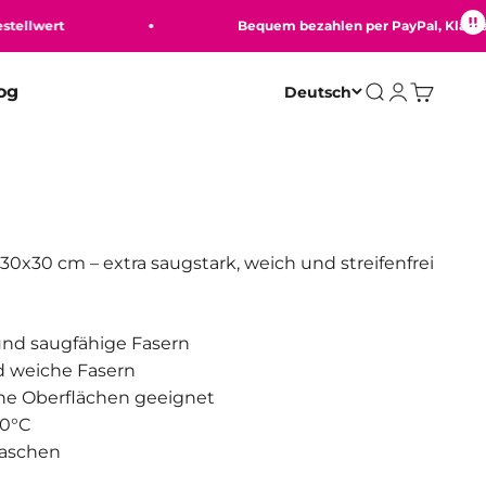
lwert
Bequem bezahlen per PayPal, Klarna, Kre
og
Deutsch
Suche
Anmelden
Warenko
30x30 cm – extra saugstark, weich und streifenfrei
nd saugfähige Fasern
 weiche Fasern
he Oberflächen geeignet
40°C
waschen