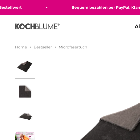
Zum Inhalt springen
ellwert
Bequem bezahlen per PayPal, Klarna, K
A
Kochblume GmbH
Home
Bestseller
Microfasertuch