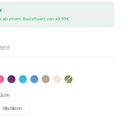
d
i ab einem Bestellwert von 49,99€
rsand
Pink
Lila
Türkis
Hellblau
Taupe
Altrosa
Olive
Cream
30cm
18x18cm