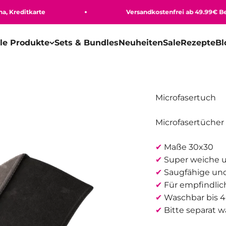
reditkarte
Versandkostenfrei ab 49.99€ Bestel
lle Produkte
Sets & Bundles
Neuheiten
Sale
Rezepte
Bl
Microfasertuch
Microfasertücher 
✔
Maße 30x30
✔
Super weiche u
✔
Saugfähige und
✔
Für empfindlic
✔
Waschbar bis 
✔
Bitte separat 