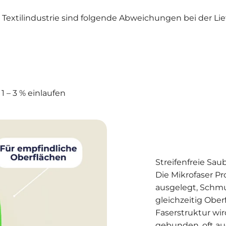
tilindustrie sind folgende Abweichungen bei der Lief
1 – 3 % einlaufen
Streifenfreie Sau
Die Mikrofaser P
ausgelegt, Schm
gleichzeitig Ober
Faserstruktur wi
gebunden, oft au