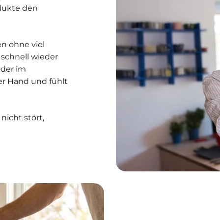
dukte den
en ohne viel
 schnell wieder
oder im
er Hand und fühlt
nicht stört,