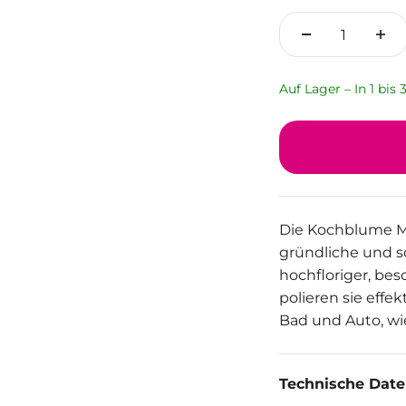
Auf Lager – In 1 bis
Die Kochblume Mic
gründliche und 
hochfloriger, be
polieren sie effek
Bad und Auto, w
Technische Dat