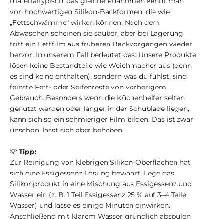
materialtypisch, das gleiche Phänomen kennt man
von hochwertigen Silikon-Backformen, die wie
„Fettschwämme“ wirken können. Nach dem
Abwaschen scheinen sie sauber, aber bei Lagerung
tritt ein Fettfilm aus früheren Backvorgängen wieder
hervor. In unserem Fall bedeutet das: Unsere Produkte
lösen keine Bestandteile wie Weichmacher aus (denn
es sind keine enthalten), sondern was du fühlst, sind
feinste Fett- oder Seifenreste von vorherigem
Gebrauch. Besonders wenn die Küchenhelfer selten
genutzt werden oder länger in der Schublade liegen,
kann sich so ein schmieriger Film bilden. Das ist zwar
unschön, lässt sich aber beheben.
💡
Tipp:
Zur Reinigung von klebrigen Silikon-Oberflächen hat
sich eine Essigessenz-Lösung bewährt. Lege das
Silikonprodukt in eine Mischung aus Essigessenz und
Wasser ein (z. B. 1 Teil Essigessenz 25 % auf 3–4 Teile
Wasser) und lasse es einige Minuten einwirken.
Anschließend mit klarem Wasser gründlich abspülen