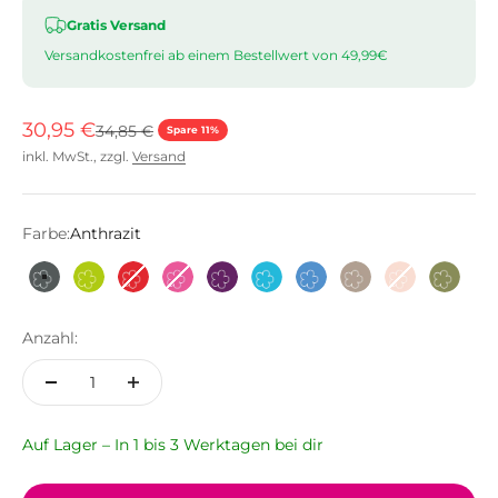
Gratis Versand
Versandkostenfrei ab einem Bestellwert von 49,99€
Angebot
30,95 €
Regulärer Preis
34,85 €
Spare 11%
inkl. MwSt., zzgl.
Versand
Farbe:
Anthrazit
Anthrazit
Limette
Rot
Pink
Lila
Türkis
Hellblau
Taupe
Altrosa
Olive
Anzahl:
Auf Lager – In 1 bis 3 Werktagen bei dir