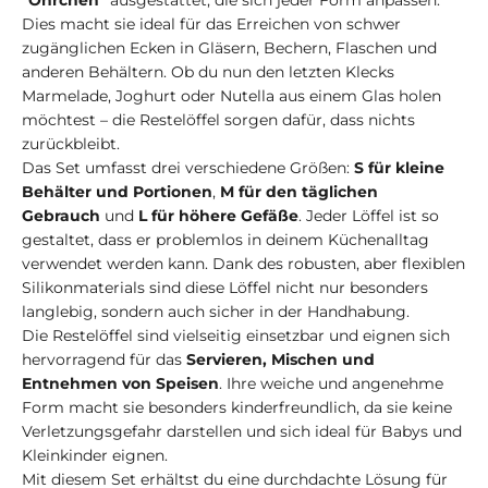
"Öhrchen"
ausgestattet, die sich jeder Form anpassen.
Dies macht sie ideal für das Erreichen von schwer
zugänglichen Ecken in Gläsern, Bechern, Flaschen und
anderen Behältern. Ob du nun den letzten Klecks
Marmelade, Joghurt oder Nutella aus einem Glas holen
möchtest – die Restelöffel sorgen dafür, dass nichts
zurückbleibt.
Das Set umfasst drei verschiedene Größen:
S für kleine
Behälter und Portionen
,
M für den täglichen
Gebrauch
und
L für höhere Gefäße
. Jeder Löffel ist so
gestaltet, dass er problemlos in deinem Küchenalltag
verwendet werden kann. Dank des robusten, aber flexiblen
Silikonmaterials sind diese Löffel nicht nur besonders
langlebig, sondern auch sicher in der Handhabung.
Die Restelöffel sind vielseitig einsetzbar und eignen sich
hervorragend für das
Servieren, Mischen und
Entnehmen von Speisen
. Ihre weiche und angenehme
Form macht sie besonders kinderfreundlich, da sie keine
Verletzungsgefahr darstellen und sich ideal für Babys und
Kleinkinder eignen.
Mit diesem Set erhältst du eine durchdachte Lösung für