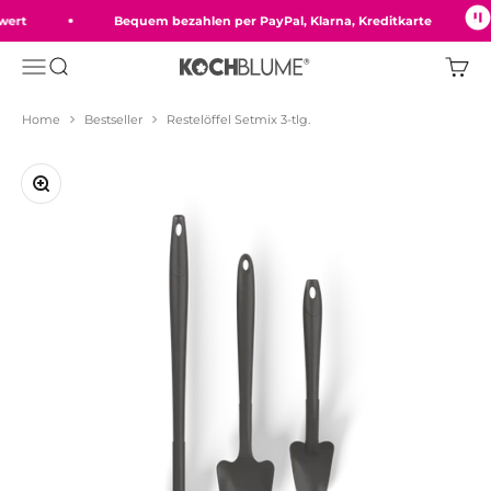
Zum Inhalt springen
rt
Bequem bezahlen per PayPal, Klarna, Kreditkarte
Menü
Suche
Ware
Kochblume GmbH
Home
Bestseller
Restelöffel Setmix 3-tlg.
Bild vergrößern