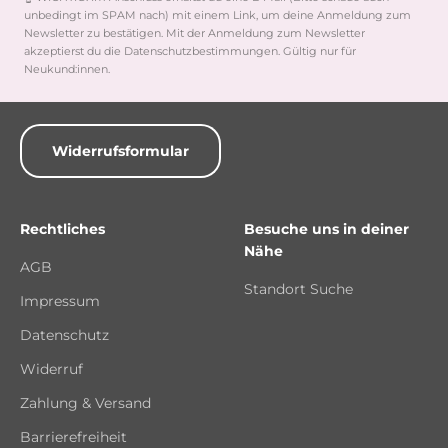
unbedingt im SPAM nach) mit einem Link, um deine Anmeldung zum
Newsletter zu bestätigen. Mit der Anmeldung zum Newsletter
akzeptierst du die Datenschutzbestimmungen. Gültig nur für
Neukund:innen.
Widerrufsformular
Rechtliches
Besuche uns in deiner
Nähe
AGB
Standort Suche
Impressum
Datenschutz
Widerruf
Zahlung & Versand
Barrierefreiheit