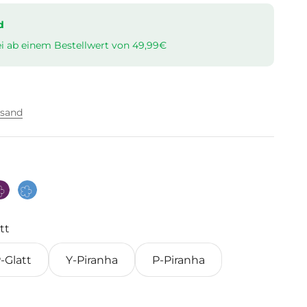
d
i ab einem Bestellwert von 49,99€
rsand
Lila
Hellblau
tt
-Glatt
Y-Piranha
P-Piranha