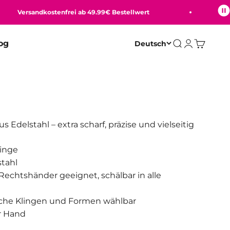
Versandkostenfrei ab 49.99€ Bestellwert
Beq
og
Deutsch
Suche
Anmelden
Warenko
 Edelstahl – extra scharf, präzise und vielseitig
linge
stahl
Rechtshänder geeignet, schälbar in alle
iche Klingen und Formen wählbar
r Hand