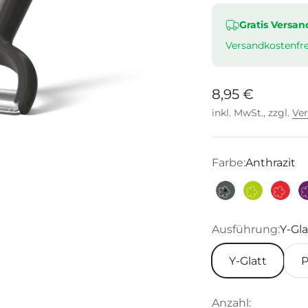
Gratis Versan
Versandkostenfre
Angebot
8,95 €
inkl. MwSt., zzgl.
Ve
Farbe:
Anthrazit
Anthrazit
Limette
Rot
Ausführung:
Y-Gla
Y-Glatt
P
Anzahl: