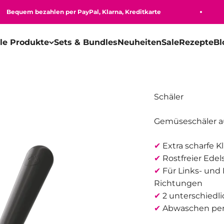
quem bezahlen per PayPal, Klarna, Kreditkarte
lle Produkte
Sets & Bundles
Neuheiten
Sale
Rezepte
Bl
Schäler
Gemüseschäler aus
✔
Extra scharfe K
✔
Rostfreier Edel
✔
Für Links- und 
Richtungen
✔
2 unterschiedl
✔
Abwaschen pe