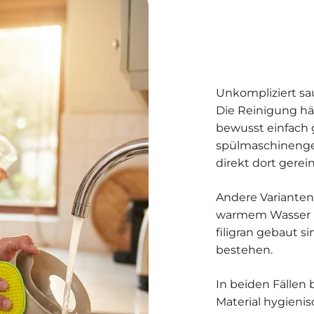
Unkompliziert s
Die Reinigung hä
bewusst einfach 
spülmaschinenge
direkt dort gerei
Andere Varianten
warmem Wasser r
filigran gebaut s
bestehen.
In beiden Fällen 
Material hygieni