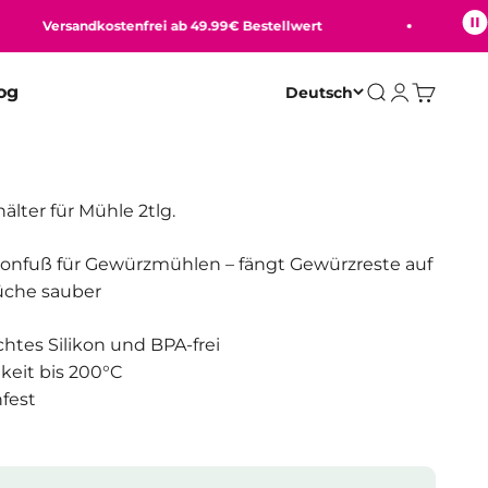
Versandkostenfrei ab 49.99€ Bestellwert
Bequ
og
Deutsch
Suche
Anmelden
Warenko
älter für Mühle 2tlg.
ikonfuß für Gewürzmühlen – fängt Gewürzreste auf
üche sauber
tes Silikon und BPA-frei
keit bis 200°C
fest