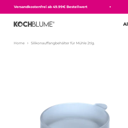
Zum Inhalt springen
Versandkostenfrei ab 49.99€ Bestellwert
Be
A
Kochblume GmbH
Home
Silikonauffangbehälter für Mühle 2tlg.