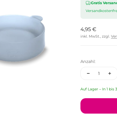
Gratis Versan
Versandkostenfre
Angebot
4,95 €
inkl. MwSt., zzgl.
Ve
Anzahl:
Auf Lager – In 1 bis