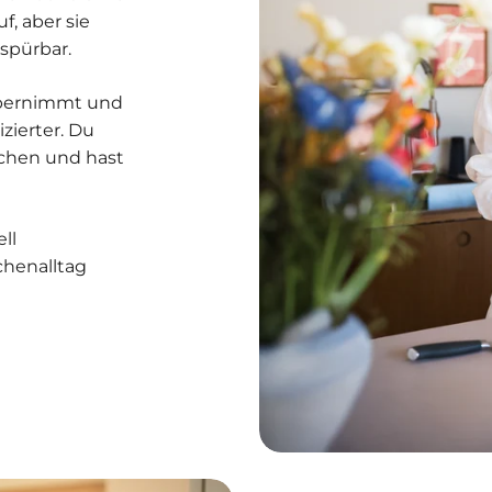
f, aber sie
 spürbar.
bernimmt und
izierter. Du
chen und hast
ll
chenalltag