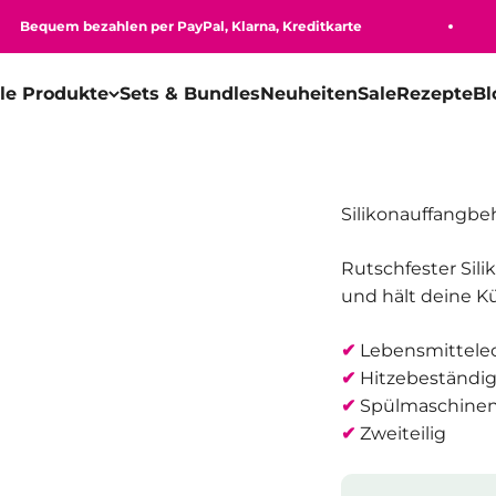
quem bezahlen per PayPal, Klarna, Kreditkarte
lle Produkte
Sets & Bundles
Neuheiten
Sale
Rezepte
Bl
Silikonauffangbeh
Rutschfester Sil
und hält deine K
✔
Lebensmittelech
✔
Hitzebeständig
✔
Spülmaschinen
✔
Zweiteilig