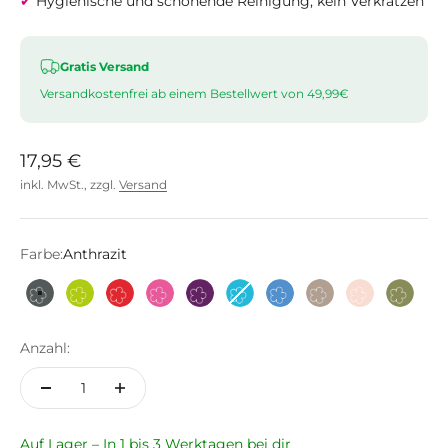
✔
Hygienische und schonende Reinigung, kein Verkratzen
Gratis Versand
Versandkostenfrei ab einem Bestellwert von 49,99€
Angebot
17,95 €
inkl. MwSt., zzgl.
Versand
Farbe:
Anthrazit
Anthrazit
Limette
Rot
Pink
Lila
Türkis
Hellblau
Taupe
Altrosa
Olive
Anzahl:
Auf Lager – In 1 bis 3 Werktagen bei dir