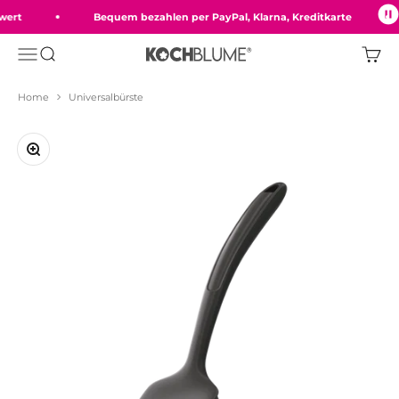
Zum Inhalt springen
rt
Bequem bezahlen per PayPal, Klarna, Kreditkarte
Menü
Suche
Ware
Kochblume GmbH
Home
Universalbürste
Bild vergrößern