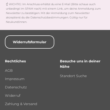
☝️ WICHTIG: Im Anschluss erhältst du eine E-Mail (Bitte schaue auch
unbedingt im SPAM nach) mit einem Link, um deine Anmeldung zum
Newsletter zu bestätigen. Mit der Anmeldung zum Newsletter
akzeptierst du die Datenschutzbestimmungen. Gültig nur für
Neukund:innen.
Widerrufsformular
Rechtliches
Besuche uns in deiner
Nähe
AGB
Standort Suche
Impressum
Datenschutz
Widerruf
Zahlung & Versand