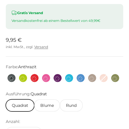
Gratis Versand
Versandkostenfrei ab einem Bestellwert von 49,99€
Angebot
9,95 €
inkl. MwSt., zzgl.
Versand
Farbe:
Anthrazit
Anthrazit
Limette
Rot
Pink
Lila
Türkis
Hellblau
Taupe
Altrosa
Olive
Ausführung:
Quadrat
Quadrat
Blume
Rund
Anzahl: