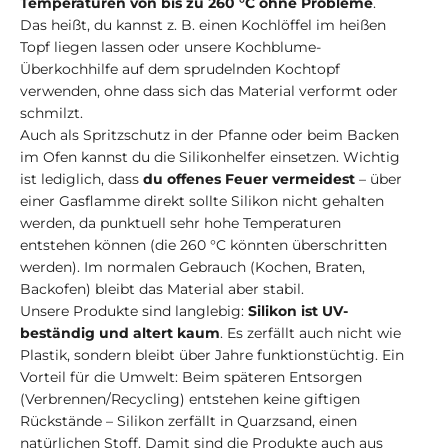
Temperaturen von bis zu 260 °C ohne Probleme
.
Das heißt, du kannst z. B. einen Kochlöffel im heißen
Topf liegen lassen oder unsere Kochblume-
Überkochhilfe auf dem sprudelnden Kochtopf
verwenden, ohne dass sich das Material verformt oder
schmilzt.
Auch als Spritzschutz in der Pfanne oder beim Backen
im Ofen kannst du die Silikonhelfer einsetzen. Wichtig
ist lediglich, dass
du offenes Feuer vermeidest
– über
einer Gasflamme direkt sollte Silikon nicht gehalten
werden, da punktuell sehr hohe Temperaturen
entstehen können (die 260 °C könnten überschritten
werden). Im normalen Gebrauch (Kochen, Braten,
Backofen) bleibt das Material aber stabil.
Unsere Produkte sind langlebig:
Silikon ist UV-
beständig und altert kaum
. Es zerfällt auch nicht wie
Plastik, sondern bleibt über Jahre funktionstüchtig. Ein
Vorteil für die Umwelt: Beim späteren Entsorgen
(Verbrennen/Recycling) entstehen keine giftigen
Rückstände – Silikon zerfällt in Quarzsand, einen
natürlichen Stoff. Damit sind die Produkte auch aus