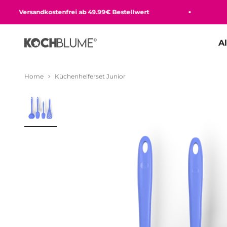
Zum Inhalt springen
Versandkostenfrei ab 49.99€ Bestellwert
Beq
A
Kochblume GmbH
Home
Küchenhelferset Junior