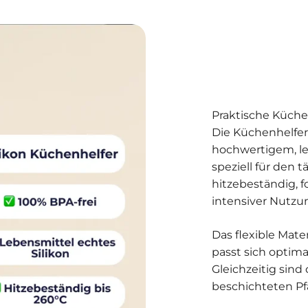
Praktische Küche
Die Küchenhelfe
hochwertigem, le
speziell für den t
hitzebeständig, 
intensiver Nutzu
Das flexible Mate
passt sich optim
Gleichzeitig sin
beschichteten P