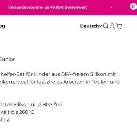
Versandkostenfrei ab 49.99€ Bestellwert
Beque
og
Deutsch
Suche
Anmelden
Warenko
Junior
helfer-Set für Kinder aus BPA-freiem Silikon mit
lkern, ideal für kratzfreies Arbeiten in Töpfen und
tes Silikon und BPA-frei
keit bis 260°C
fest