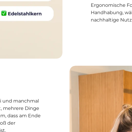
Ergonomische Fo
Handhabung, währ
nachhaltige Nutz
bei und manchmal
it, mehrere Dinge
dem, dass am Ende
roß der
st.