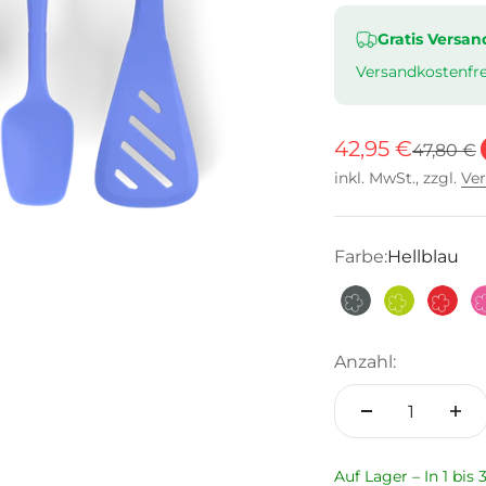
Gratis Versan
Versandkostenfre
Angebot
42,95 €
Reguläre
47,80 €
inkl. MwSt., zzgl.
Ve
Farbe:
Hellblau
Anthrazit
Limette
Rot
Anzahl:
Auf Lager – In 1 bis