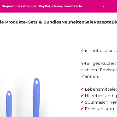
uem bezahlen per PayPal, Klarna, Kreditkarte
lle Produkte
Sets & Bundles
Neuheiten
Sale
Rezepte
Bl
Küchenhelferset 
4-teiliges Küchen
stabilem Edelstah
Pfannen.
✔
Lebensmittelech
✔
Hitzebeständig
✔
Spülmaschinen
✔
Edelstahlkern