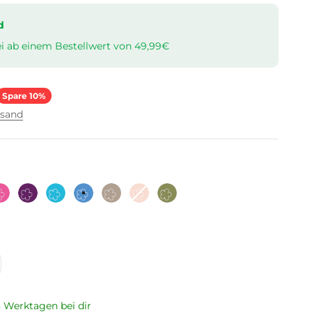
d
i ab einem Bestellwert von 49,99€
r Preis
Spare 10%
rsand
Pink
Lila
Türkis
Hellblau
Taupe
Altrosa
Olive
 3 Werktagen bei dir