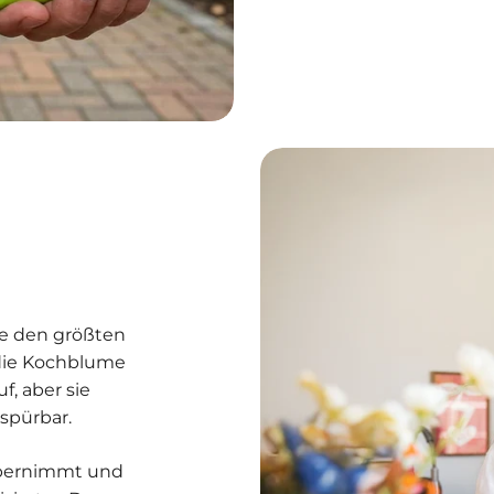
die den größten
die Kochblume
f, aber sie
 spürbar.
bernimmt und