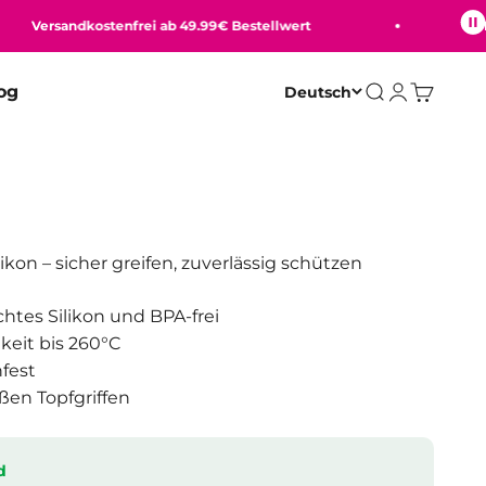
Versandkostenfrei ab 49.99€ Bestellwert
Beque
og
Deutsch
Suche
Anmelden
Warenko
likon – sicher greifen, zuverlässig schützen
tes Silikon und BPA-frei
keit bis 260°C
fest
ßen Topfgriffen
d