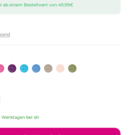
i ab einem Bestellwert von 49,99€
rsand
Pink
Lila
Türkis
Hellblau
Taupe
Altrosa
Olive
 3 Werktagen bei dir