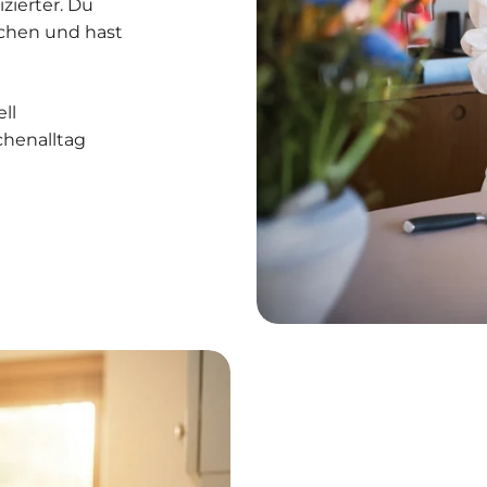
izierter. Du
chen und hast
ll
chenalltag