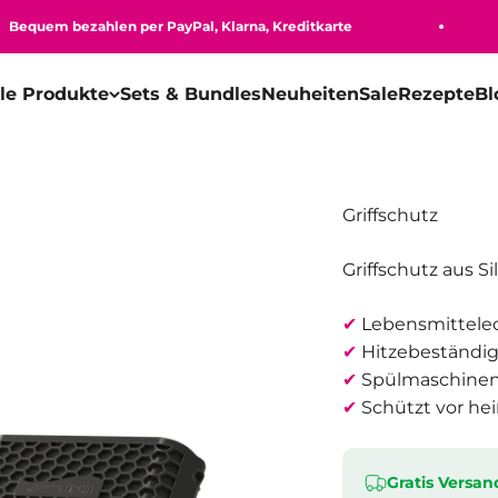
em bezahlen per PayPal, Klarna, Kreditkarte
lle Produkte
Sets & Bundles
Neuheiten
Sale
Rezepte
Bl
Griffschutz
Griffschutz aus Si
✔
Lebensmittelech
✔
Hitzebeständig
✔
Spülmaschinen
✔
Schützt vor hei
Gratis Versan