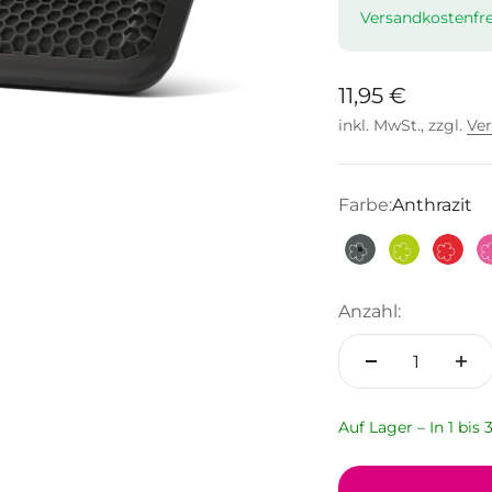
Versandkostenfre
Angebot
11,95 €
inkl. MwSt., zzgl.
Ve
Farbe:
Anthrazit
Anthrazit
Limette
Rot
Anzahl:
Auf Lager – In 1 bis