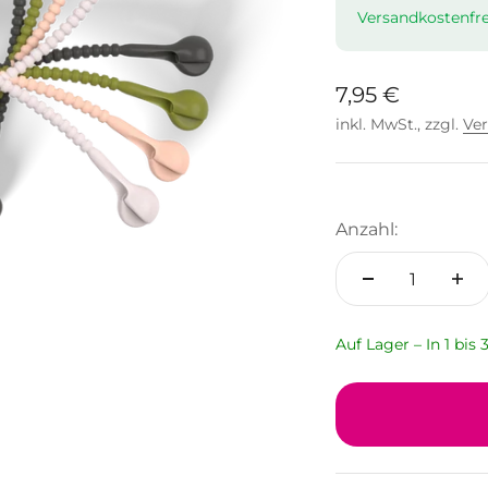
Versandkostenfre
Angebot
7,95 €
inkl. MwSt., zzgl.
Ve
Anzahl:
Auf Lager – In 1 bis