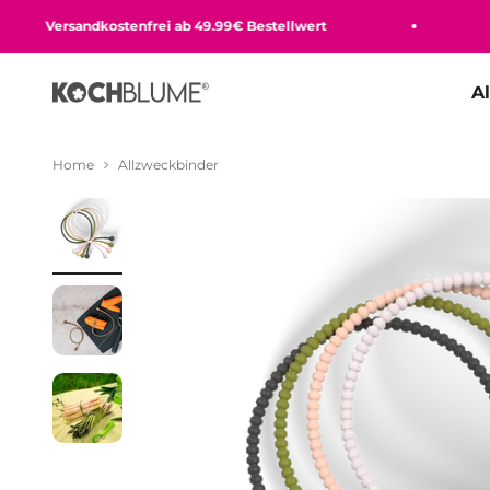
Zum Inhalt springen
Versandkostenfrei ab 49.99€ Bestellwert
Beq
A
Kochblume GmbH
Home
Allzweckbinder