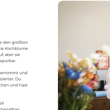
die den größten
die Kochblume
f, aber sie
 spürbar.
bernimmt und
izierter. Du
chen und hast
ll
chenalltag