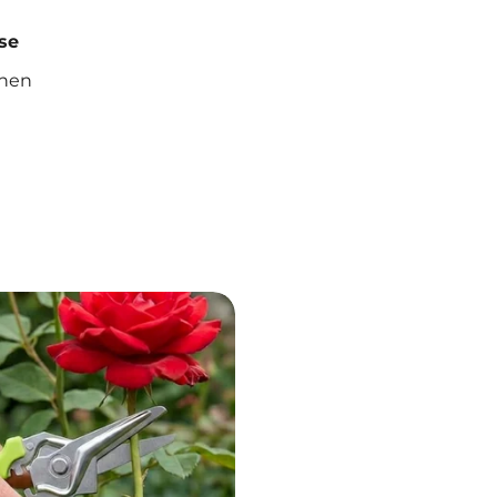
se
ehen