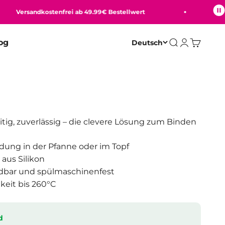
Versandkostenfrei ab 49.99€ Bestellwert
Beque
og
Deutsch
Suche
Anmelden
Warenko
eitig, zuverlässig – die clevere Lösung zum Binden
dung in der Pfanne oder im Topf
aus Silikon
bar und spülmaschinenfest
keit bis 260°C
d