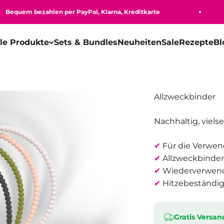
uem bezahlen per PayPal, Klarna, Kreditkarte
lle Produkte
Sets & Bundles
Neuheiten
Sale
Rezepte
Bl
Allzweckbinder
Nachhaltig, viels
✔
Für die Verwen
✔
Allzweckbinder 
✔
Wiederverwend
✔
Hitzebeständig
Gratis Versan